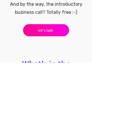
And by the way, the introductory
business call? Totally free :-)
let's talk
What's in the
workshop?
1
מנכ"לים ובעלי חברות