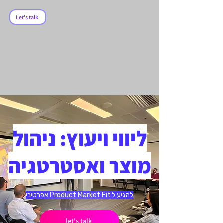
ולושנ
ולושנ
Let's talk
ליווי ויעוץ: ניהול
מוצר ואסטרטגיה
להגיע ל Product Market Fit אפרטיבי
let's talk