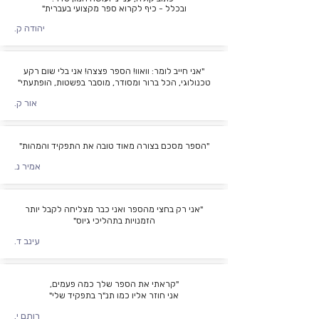
ובכלל - כיף לקרוא ספר מקצועי בעברית"
יהודה ק.
"אני חייב לומר: וואוו! הספר פצצה! אני בלי שום רקע
טכנולוגי, הכל ברור ומסודר, מוסבר בפשטות, הופתעתי"
אור ק.
"הספר מסכם בצורה מאוד טובה את התפקיד והמהות"
אמיר נ.
"אני רק בחצי מהספר ואני כבר מצליחה לקבל יותר
הזמנויות בתהליכי גיוס"
עינב ד.
"קראתי את הספר שלך כמה פעמים,
אני חוזר אליו כמו תנ"ך בתפקיד שלי"
רותם י.