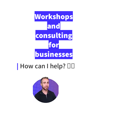
Workshops
and
consulting
for
businesses
|
How can I help? 👇🏼